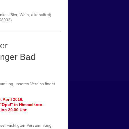
änke - Bier, Wein, alkoholfrei)
963902)
er
inger Bad
mlung unseres Vereins findet
. April 2016,
 "Opel" in Himmelkron
inn 20.00 Uhr
dieser wichtigten Versammlung