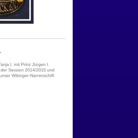
.
anja I. mit Prinz Jürgen I.
n der Session 2014/2015 und
nser Wikinger-Narrenschiff.