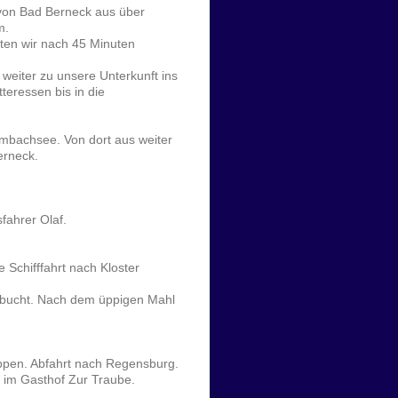
von Bad Berneck aus über
m.
ten wir nach 45 Minuten
weiter zu unsere Unterkunft ins
teressen bis in die
mbachsee. Von dort aus weiter
erneck.
fahrer Olaf.
 Schifffahrt nach Kloster
gebucht. Nach dem üppigen Mahl
pen. Abfahrt nach Regensburg.
 im Gasthof Zur Traube.