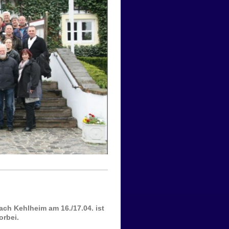
ach Kehlheim am 16./17.04. ist
orbei.